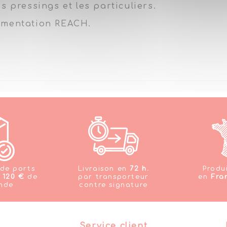
s pressings et les particuliers.
lementation REACH.
 de ports
Livraison en
72 h.
Produ
s
120 €
de
par transporteur
en
Fra
nde
contre signature
Service client