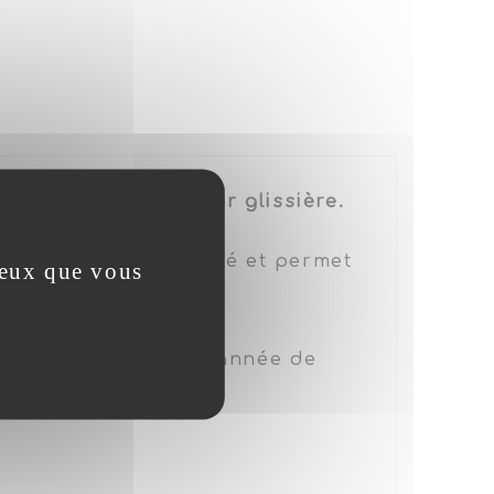
ème de fermeture par glissière.
est de 3KG de linge.
-5%) de haute tenacité et permet
 ceux que vous
squ'à 600 lavages.
insi que le mois et l'année de