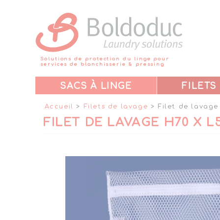
Panneau de gestion des cookies
Solutions de protection du linge pour
services de blanchisserie & pressing
SACS À LINGE
FILETS
Accueil
>
Filets de lavage
> Filet de lavage
FILET DE LAVAGE H70 X L