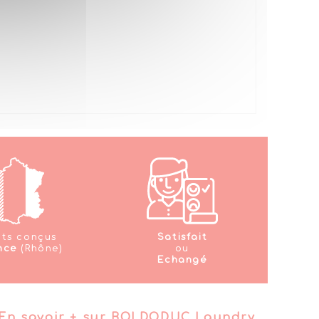
its conçus
Satisfait
nce
(Rhône)
ou
Echangé
En savoir + sur BOLDODUC Laundry