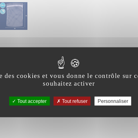
m et de longueur 50cm est composé d'un syst
angle de protection de curseur. Sa capacité 
nde maille de 7mm en polyester 180 gr/m² (+/
se des cookies et vous donne le contrôle sur
souhaitez activer
és et acides organiques et le coloris tient ju
ndique la composition, les codes d'entretien a
Tout accepter
Tout refuser
Personnaliser