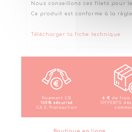
Nous conseillons ces filets pour le
Ce produit est conforme à la règ
Télécharger la fiche technique
Paiement CB
6 €
de frais
100% sécurisé
OFFERTS dè
CA E-Transaction
comma
Boutique en ligne