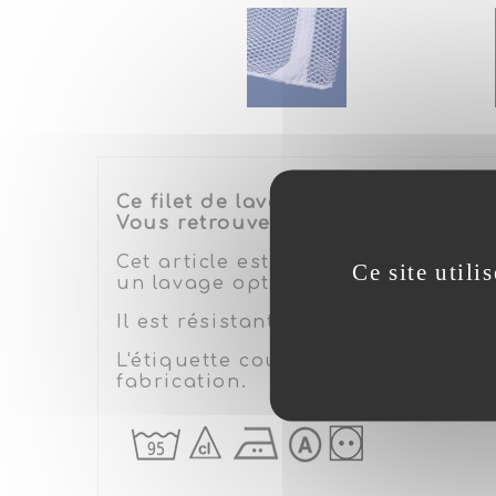
Ce filet de lavage de hauteur 70c
Vous retrouverez également un tri
Cet article est composé d'une gra
Ce site utili
un lavage optimal.
Il est résistant aux solvants chlor
L'étiquette cousue à l'intérieur i
fabrication.