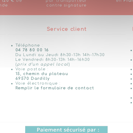
s
120 €
de
par transporteur
en
Fra
nde
contre signature
Service client
Téléphone :
04 78 80 00 16
Du Lundi au Jeudi 8h30-13h 14h-17h30
Le Vendredi 8h30-13h 14h-16h30
(
prix d’un appel local
)
Voie postale :
15, chemin du plateau
69570 Dardilly
Voie électronique :
Remplir le formulaire de contact