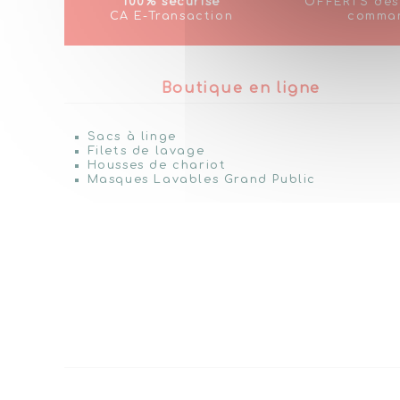
100% sécurisé
OFFERTS dè
CA E-Transaction
comma
Boutique en ligne
Sacs à linge
Filets de lavage
Housses de chariot
Masques Lavables Grand Public