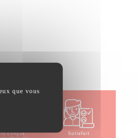
 ceux que vous
its conçus
Satisfait