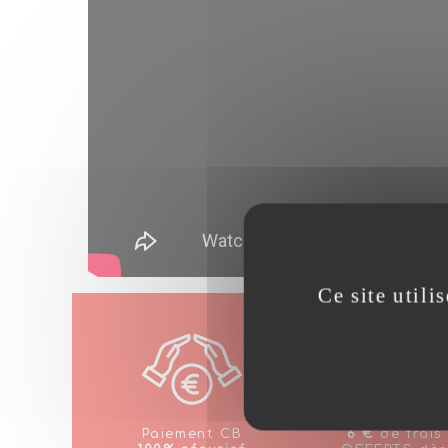
Ce site utili
Paiement CB
6 €
de frais